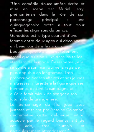
"Une comédie douce-amère écrite et
mise en scène par Muriel Jarry,
phénoménale dans le rôle de son
personnage principal : une
quinquagénaire prête à tout pour
effacer les stigmates du temps.
Geneviève est le type courant d'une
femme entre deux ages qui découvre
un beau jour dans le miroir d'une
boutique qu'elle a vieilli et tellement
grossi que plus ne lui va dans les tailles
standard de la mode. Désespérée , elle
se confie à son mari qui ne la regarde
plus depuis bien longtemps. Trop
préoccupé par ses affaires et ses jeunes
maîtresses, il lui jette à la figure que ses
hormones battent la campagne et
qu'elle ferait mieux de songer à son
futur rôle de grand-mère.
Le personnage du fils, joué avec
justesse et talent par Antoine Colombo,
dédramatise cette délicieuse satire,
adoucie par le regard bienveillant de
cet ado, très humain et
particulièrement attendrissant."