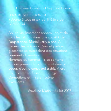
Caroline Groulet - Dauphiné Libéré
"NOTRE SÉLECTION DU OFF
« Jeune à tout prix » au Théâtre de
l'Atelier 44
Ah, ce vieillissement ennemi, objet de
tous les tabous dans une société de
l'apparence. Muriel Jarry a osé. A
travers des scènes drôles et parfois
glaçantes se succèdent des situations
finement observées.
Hommes ou femmes, ils se sentent
encore jeunes dans la tête et dans le
coeur, c'est le corps qui trahit. Alors
pour rester séduisant, chirurgie ?
Comédiens et mise en scène
excellents."
Vaucluse Matin - Juillet 2007