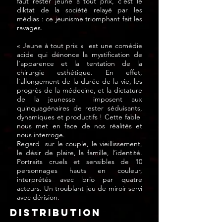
faut rester jeune à tout prix, c’est le
diktat de la société relayé par les
médias : ce jeunisme triomphant fait les
ravages.
« Jeune à tout prix » est une comédie
acide qui dénonce la mystification de
l’apparence et la tentation de la
chirurgie esthétique. En effet,
l’allongement de la durée de la vie, les
progrès de la médecine, et la dictature
de la jeunesse imposent aux
quinquagénaires de rester séduisants,
dynamiques et productifs ! Cette fable
nous met en face de nos réalités et
nous interroge.
Regard sur le couple, le vieillissement,
le désir de plaire, la famille, l’identité.
Portraits cruels et sensibles de 10
personnages hauts en couleur,
interprétés avec brio par quatre
acteurs. Un troublant jeu de miroir servi
avec dérision.
distribution